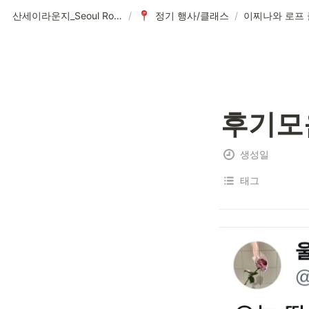
산세이라운지_Seoul Rope Lounge(BDSM / Class / Bondage)
/
정기 행사/클래스
/
후기모
생성일
태그